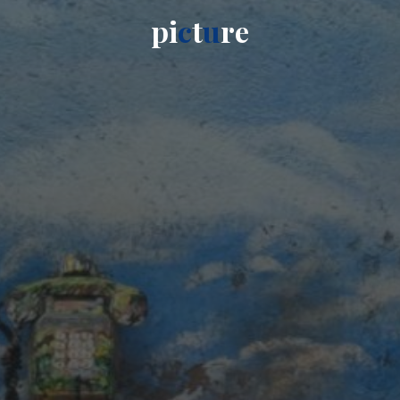
p
i
c
t
u
r
e