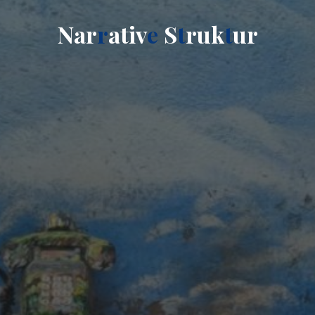
N
a
r
r
a
t
i
v
e
S
t
r
u
k
t
u
r