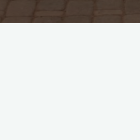
Home
Wissenschaftliche Arbeiten
Der Warenfetischismus ist das
Kokain des Volkes
Pinyatta
3. Oktober 2024