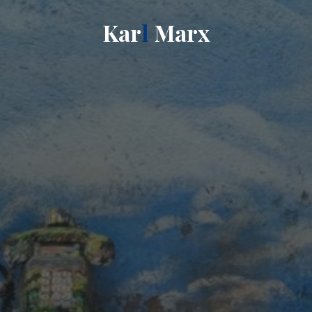
K
a
r
l
M
a
r
x