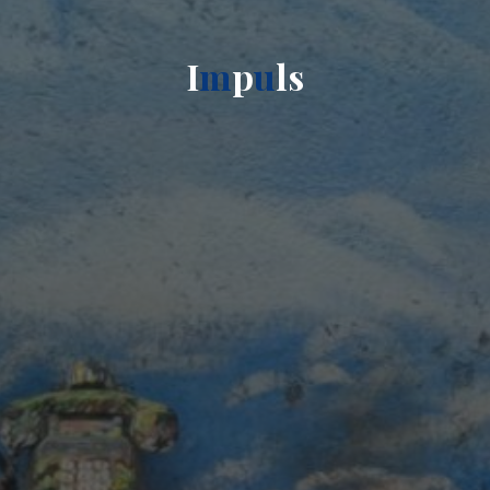
I
m
p
u
l
s