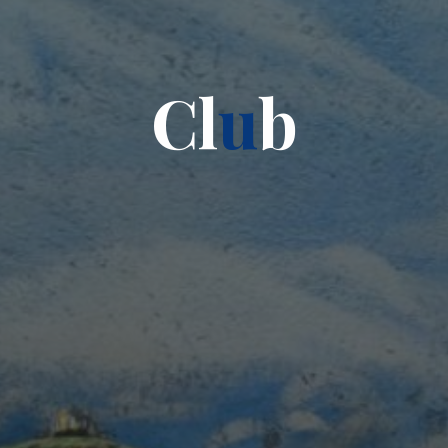
C
l
u
b